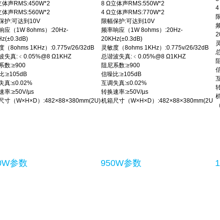
立体声RMS:450W*2
8 Ω立体声RMS:550W*2
4
立体声RMS:560W*2
4 Ω立体声RMS:770W*2
保护:可达到10V
限幅保护:可达到10V
频
应（1W 8ohms）:20Hz-
频率响应（1W 8ohms）:20Hz-
2
z(±0.3dB)
20KHz(±0.3dB)
灵
（8ohms 1KHz）:0.775v/26/32dB
灵敏度（8ohms 1KHz）:0.775v/26/32dB
总
失真:﹤0.05%@8 Ω1KHZ
总谐波失真:﹤0.05%@8 Ω1KHZ
阻
数:≥900
阻尼系数:≥900
信
:≥105dB
信噪比:≥105dB
互
真:≤0.02%
互调失真:≤0.02%
转
率:≥50V/µs
转换速率:≥50V/µs
寸（W×H×D）:482×88×380mm(2U)
机箱尺寸（W×H×D）:482×88×380mm(2U
（
50W参数
950W参数