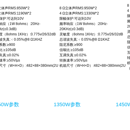
8
立体声RMS:850W*2
8 Ω立体声RMS:950W*2
4
立体声RMS:1190W*2
4 Ω立体声RMS:1330W*2
限
保护:可达到10V
限幅保护:可达到10V
频
应（1W 8ohms）:20Hz-
频率响应（1W 8ohms）:20Hz-
2
z(±0.3dB)
20KHz(±0.3dB)
灵
（8ohms 1KHz）:0.775v/26/32dB
灵敏度（8ohms 1KHz）:0.775v/26/32dB
总
失真:﹤0.05%@8 Ω1KHZ
总谐波失真:﹤0.05%@8 Ω1KHZ
阻
数:≥900
阻尼系数:≥900
信
:≥105dB
信噪比:≥105dB
互
真:≤0.02%
互调失真:≤0.02%
转
率:≥50V/µs
转换速率:≥50V/µs
寸（W×H×D）:482×88×380mm(2U
机箱尺寸（W×H×D）:482×88×380mm(2U
（
50W参数
1350W参数
145