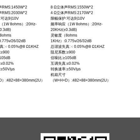
RMS:1450W*2
8 Ω立体声RMS:1550W*2
RMS:2030W*2
4 Ω立体声RMS:2170W*2
:可达到10V
限幅保护:可达到10V
1W 8ohms）:20Hz-
频率响应（1W 8ohms）:20Hz-
0.3dB)
20KHz(±0.3dB)
ohms
灵敏度（8ohms
.775v/26/32dB
1KHz）:0.775v/26/32dB
:﹤0.05%@8 Ω1KHZ
总谐波失真:﹤0.05%@8 Ω1KHZ
≥900
阻尼系数:≥900
105dB
信噪比:≥105dB
≤0.02%
互调失真:≤0.02%
50V/µs
转换速率:≥50V/µs
机箱尺寸
）:482×88×380mm(2U）
（W×H×D）:482×88×380mm(2U）