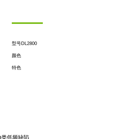
型号
DL2800
颜色
特色
D类低频缺陷