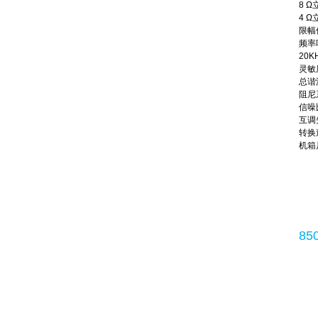
8 Ω
4 Ω
限幅
频率响
20KH
灵敏度
总谐波
阻尼系
信噪比
互调失
转换速
机箱尺
8