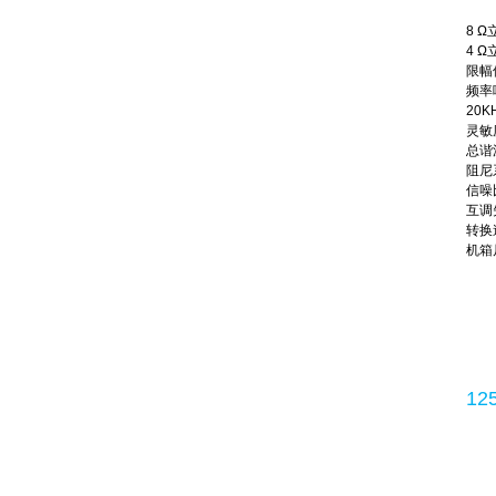
8 Ω
4 Ω
限幅
频率响
20KH
灵敏度
总谐波
阻尼系
信噪比
互调失
转换速
机箱尺
12