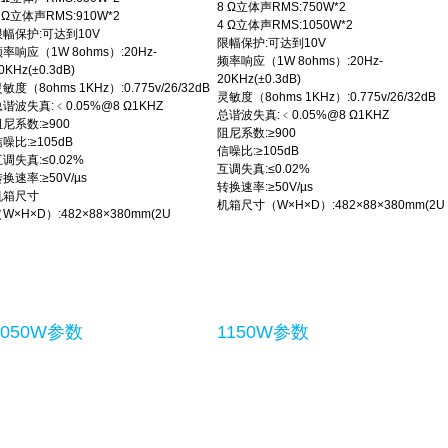
8 Ω立体声RMS:750W*2
 Ω立体声RMS:910W*2
4 Ω立体声RMS:1050W*2
限幅保护:可达到10V
限幅保护:可达到10V
率响应（1W 8ohms）:20Hz-
频率响应（1W 8ohms）:20Hz-
0KHz(±0.3dB)
20KHz(±0.3dB)
敏度（8ohms 1KHz）:0.775v/26/32dB
灵敏度（8ohms 1KHz）:0.775v/26/32dB
谐波失真:﹤0.05%@8 Ω1KHZ
总谐波失真:﹤0.05%@8 Ω1KHZ
尼系数:≥900
阻尼系数:≥900
噪比:≥105dB
信噪比:≥105dB
调失真:≤0.02%
互调失真:≤0.02%
换速率:≥50V/µs
转换速率:≥50V/µs
机箱尺寸
机箱尺寸（W×H×D）:482×88×380mm(2U
W×H×D）:482×88×380mm(2U
1050W参数
1150W参数