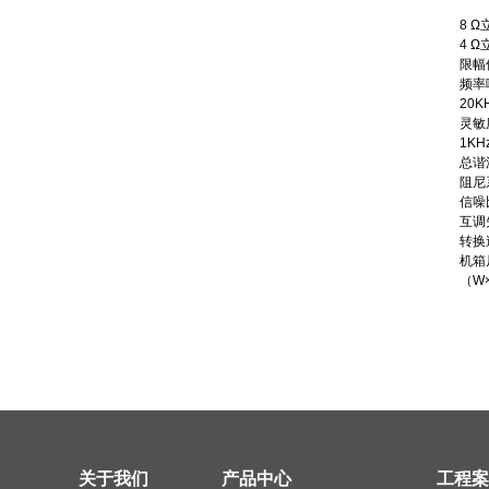
8 Ω
4 Ω
限幅
频率响
20KH
灵敏
1KHz
总谐波
阻尼系
信噪比
互调失
转换速
机箱
（W×
关于我们
产品中心
工程