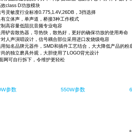
高效class D功放模块
信号灵敏度行业标准0.775,1.4V,26DB，3挡选择
·具有立体声，单声道，桥接3种工作模式
·定制高容量低阻抗音频专业电容
·采用铲齿散热器，导热快，散热好，更好的确保功放的使用寿命
·针对人声演唱设计，信号耦合部位采用进口发烧级电容
·选用知名品牌元器件，SMD和插件工艺结合，大大降低产品的粉
·时尚的独立磨具外观，大胆使用了LOGO背光设计
0·面网可自行拆下，令维护更轻松
50W参数
550W参数
8